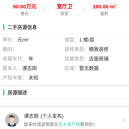
90.00万元
室
厅
卫
190.00 m
2
售价
房型
面积
二手房源信息
单价：
元/m
楼层：
1 楼/层
2
朝向：
装修类型：
精致装修
房屋年代：
年
房屋类型：
店面商铺
联系人：
谭志刚
区域：
暂无数据
产权年限：
未知
房源描述
谭志刚
(个人发布)
联系时请说明是在
东乡房产网
看到的！