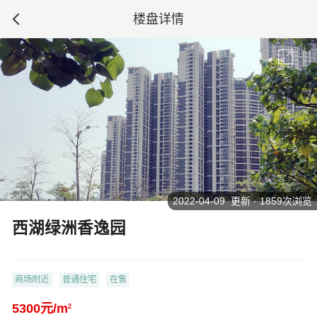
楼盘详情
2022-04-09 更新 · 1859次浏览
西湖绿洲香逸园
商场附近
普通住宅
在售
5300元/m
2