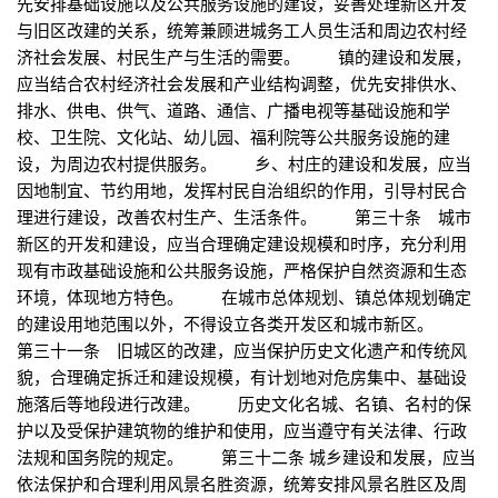
先安排基础设施以及公共服务设施的建设，妥善处理新区开发
与旧区改建的关系，统筹兼顾进城务工人员生活和周边农村经
济社会发展、村民生产与生活的需要。 镇的建设和发展，
应当结合农村经济社会发展和产业结构调整，优先安排供水、
排水、供电、供气、道路、通信、广播电视等基础设施和学
校、卫生院、文化站、幼儿园、福利院等公共服务设施的建
设，为周边农村提供服务。 乡、村庄的建设和发展，应当
因地制宜、节约用地，发挥村民自治组织的作用，引导村民合
理进行建设，改善农村生产、生活条件。 第三十条 城市
新区的开发和建设，应当合理确定建设规模和时序，充分利用
现有市政基础设施和公共服务设施，严格保护自然资源和生态
环境，体现地方特色。 在城市总体规划、镇总体规划确定
的建设用地范围以外，不得设立各类开发区和城市新区。
第三十一条 旧城区的改建，应当保护历史文化遗产和传统风
貌，合理确定拆迁和建设规模，有计划地对危房集中、基础设
施落后等地段进行改建。 历史文化名城、名镇、名村的保
护以及受保护建筑物的维护和使用，应当遵守有关法律、行政
法规和国务院的规定。 第三十二条 城乡建设和发展，应当
依法保护和合理利用风景名胜资源，统筹安排风景名胜区及周