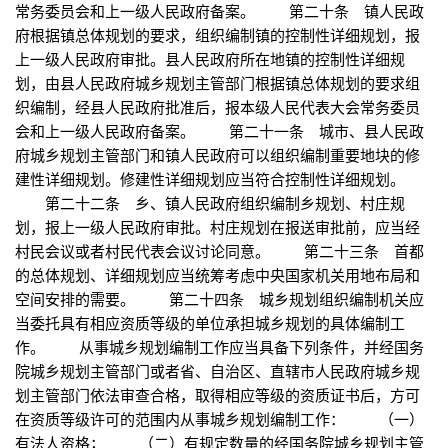
常务委员会和上一级人民政府备案。 第二十条 镇人民政
府根据镇总体规划的要求，组织编制镇的控制性详细规划，报
上一级人民政府审批。县人民政府所在地镇的控制性详细规
划，由县人民政府城乡规划主管部门根据镇总体规划的要求组
织编制，经县人民政府批准后，报本级人民代表大会常务委员
会和上一级人民政府备案。 第二十一条 城市、县人民政
府城乡规划主管部门和镇人民政府可以组织编制重要地块的修
建性详细规划。修建性详细规划应当符合控制性详细规划。
第二十二条 乡、镇人民政府组织编制乡规划、村庄规
划，报上一级人民政府审批。村庄规划在报送审批前，应当经
村民会议或者村民代表会议讨论同意。 第二十三条 首都
的总体规划、详细规划应当统筹考虑中央国家机关用地布局和
空间安排的需要。 第二十四条 城乡规划组织编制机关应
当委托具有相应资质等级的单位承担城乡规划的具体编制工
作。 从事城乡规划编制工作应当具备下列条件，并经国务
院城乡规划主管部门或者省、自治区、直辖市人民政府城乡规
划主管部门依法审查合格，取得相应等级的资质证书后，方可
在资质等级许可的范围内从事城乡规划编制工作： （一）
有法人资格； （二）有规定数量的经国务院城乡规划主管