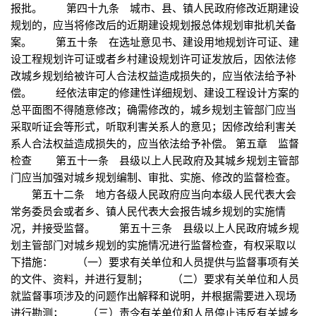
报批。 第四十九条 城市、县、镇人民政府修改近期建设
规划的，应当将修改后的近期建设规划报总体规划审批机关备
案。 第五十条 在选址意见书、建设用地规划许可证、建
设工程规划许可证或者乡村建设规划许可证发放后，因依法修
改城乡规划给被许可人合法权益造成损失的，应当依法给予补
偿。 经依法审定的修建性详细规划、建设工程设计方案的
总平面图不得随意修改；确需修改的，城乡规划主管部门应当
采取听证会等形式，听取利害关系人的意见；因修改给利害关
系人合法权益造成损失的，应当依法给予补偿。 第五章 监督
检查 第五十一条 县级以上人民政府及其城乡规划主管部
门应当加强对城乡规划编制、审批、实施、修改的监督检查。
第五十二条 地方各级人民政府应当向本级人民代表大会
常务委员会或者乡、镇人民代表大会报告城乡规划的实施情
况，并接受监督。 第五十三条 县级以上人民政府城乡规
划主管部门对城乡规划的实施情况进行监督检查，有权采取以
下措施： （一）要求有关单位和人员提供与监督事项有关
的文件、资料，并进行复制； （二）要求有关单位和人员
就监督事项涉及的问题作出解释和说明，并根据需要进入现场
进行勘测； （三）责令有关单位和人员停止违反有关城乡