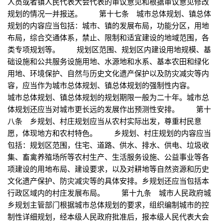
人员或者镇人民代表大会代表的审议意见和根据审议意见修改
规划的情况一并报送。 第十七条 城市总体规划、镇总体
规划的内容应当包括：城市、镇的发展布局，功能分区，用地
布局，综合交通体系，禁止、限制和适宜建设的地域范围，各
类专项规划等。 规划区范围、规划区内建设用地规模、基
础设施和公共服务设施用地、水源地和水系、基本农田和绿化
用地、环境保护、自然与历史文化遗产保护以及防灾减灾等内
容，应当作为城市总体规划、镇总体规划的强制性内容。
城市总体规划、镇总体规划的规划期限一般为二十年。城市总
体规划还应当对城市更长远的发展作出预测性安排。 第十
八条 乡规划、村庄规划应当从农村实际出发，尊重村民意
愿，体现地方和农村特色。 乡规划、村庄规划的内容应当
包括：规划区范围，住宅、道路、供水、排水、供电、垃圾收
集、畜禽养殖场所等农村生产、生活服务设施、公益事业等各
项建设的用地布局、建设要求，以及对耕地等自然资源和历史
文化遗产保护、防灾减灾等的具体安排。乡规划还应当包括本
行政区域内的村庄发展布局。 第十九条 城市人民政府城
乡规划主管部门根据城市总体规划的要求，组织编制城市的控
制性详细规划，经本级人民政府批准后，报本级人民代表大会