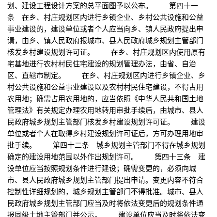
划、建设工程设计方案的总平面图予以公布。 第四十一
条 在乡、村庄规划区内进行乡镇企业、乡村公共设施和公益
事业建设的，建设单位或者个人应当向乡、镇人民政府提出申
请，由乡、镇人民政府报城市、县人民政府城乡规划主管部门
核发乡村建设规划许可证。 在乡、村庄规划区内使用原有
宅基地进行农村村民住宅建设的规划管理办法，由省、自治
区、直辖市制定。 在乡、村庄规划区内进行乡镇企业、乡
村公共设施和公益事业建设以及农村村民住宅建设，不得占用
农用地；确需占用农用地的，应当依照《中华人民共和国土地
管理法》有关规定办理农用地转用审批手续后，由城市、县人
民政府城乡规划主管部门核发乡村建设规划许可证。 建设
单位或者个人在取得乡村建设规划许可证后，方可办理用地审
批手续。 第四十二条 城乡规划主管部门不得在城乡规划
确定的建设用地范围以外作出规划许可。 第四十三条 建
设单位应当按照规划条件进行建设；确需变更的，必须向城
市、县人民政府城乡规划主管部门提出申请。变更内容不符合
控制性详细规划的，城乡规划主管部门不得批准。城市、县人
民政府城乡规划主管部门应当及时将依法变更后的规划条件通
报同级土地主管部门并公示。 建设单位应当及时将依法变