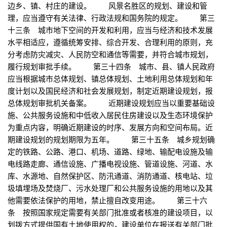
边乡、镇、村庄的建设。 风景名胜区的规划、建设和管
理，应当遵守有关法律、行政法规和国务院的规定。 第三
十三条 城市地下空间的开发和利用，应当与经济和技术发展
水平相适应，遵循统筹安排、综合开发、合理利用的原则，充
分考虑防灾减灾、人民防空和通信等需要，并符合城市规划，
履行规划审批手续。 第三十四条 城市、县、镇人民政府
应当根据城市总体规划、镇总体规划、土地利用总体规划和年
度计划以及国民经济和社会发展规划，制定近期建设规划，报
总体规划审批机关备案。 近期建设规划应当以重要基础设
施、公共服务设施和中低收入居民住房建设以及生态环境保护
为重点内容，明确近期建设的时序、发展方向和空间布局。近
期建设规划的规划期限为五年。 第三十五条 城乡规划确
定的铁路、公路、港口、机场、道路、绿地、输配电设施及输
电线路走廊、通信设施、广播电视设施、管道设施、河道、水
库、水源地、自然保护区、防汛通道、消防通道、核电站、垃
圾填埋场及焚烧厂、污水处理厂和公共服务设施的用地以及其
他需要依法保护的用地，禁止擅自改变用途。 第三十六
条 按照国家规定需要有关部门批准或者核准的建设项目，以
划拨方式提供国有土地使用权的，建设单位在报送有关部门批