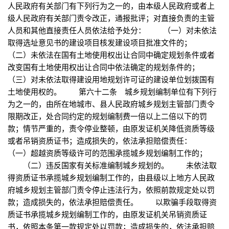
人民政府有关部门有下列行为之一的，由本级人民政府或者上
级人民政府有关部门责令改正，通报批评；对直接负责的主管
人员和其他直接责任人员依法给予处分： （一）对未依法
取得选址意见书的建设项目核发建设项目批准文件的；
（二）未依法在国有土地使用权出让合同中确定规划条件或者
改变国有土地使用权出让合同中依法确定的规划条件的；
（三）对未依法取得建设用地规划许可证的建设单位划拨国有
土地使用权的。 第六十二条 城乡规划编制单位有下列行
为之一的，由所在地城市、县人民政府城乡规划主管部门责令
限期改正，处合同约定的规划编制费一倍以上二倍以下的罚
款；情节严重的，责令停业整顿，由原发证机关降低资质等级
或者吊销资质证书；造成损失的，依法承担赔偿责任：
（一）超越资质等级许可的范围承揽城乡规划编制工作的；
（二）违反国家有关标准编制城乡规划的。 未依法取
得资质证书承揽城乡规划编制工作的，由县级以上地方人民政
府城乡规划主管部门责令停止违法行为，依照前款规定处以罚
款；造成损失的，依法承担赔偿责任。 以欺骗手段取得资
质证书承揽城乡规划编制工作的，由原发证机关吊销资质证
书，依照本条第一款规定处以罚款；造成损失的，依法承担赔