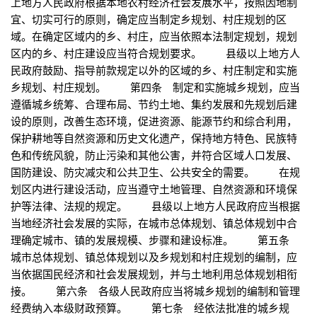
上地方人民政府根据本地农村经济社会发展水平，按照因地制
宜、切实可行的原则，确定应当制定乡规划、村庄规划的区
域。在确定区域内的乡、村庄，应当依照本法制定规划，规划
区内的乡、村庄建设应当符合规划要求。 县级以上地方人
民政府鼓励、指导前款规定以外的区域的乡、村庄制定和实施
乡规划、村庄规划。 第四条 制定和实施城乡规划，应当
遵循城乡统筹、合理布局、节约土地、集约发展和先规划后建
设的原则，改善生态环境，促进资源、能源节约和综合利用，
保护耕地等自然资源和历史文化遗产，保持地方特色、民族特
色和传统风貌，防止污染和其他公害，并符合区域人口发展、
国防建设、防灾减灾和公共卫生、公共安全的需要。 在规
划区内进行建设活动，应当遵守土地管理、自然资源和环境保
护等法律、法规的规定。 县级以上地方人民政府应当根据
当地经济社会发展的实际，在城市总体规划、镇总体规划中合
理确定城市、镇的发展规模、步骤和建设标准。 第五条
城市总体规划、镇总体规划以及乡规划和村庄规划的编制，应
当依据国民经济和社会发展规划，并与土地利用总体规划相衔
接。 第六条 各级人民政府应当将城乡规划的编制和管理
经费纳入本级财政预算。 第七条 经依法批准的城乡规