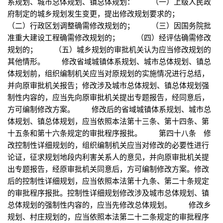
系规划、城市总体规划、镇总体规划： （一）上级人民政
府制定的城乡规划发生变更，提出修改规划要求的；
（二）行政区划调整确需修改规划的； （三）因国务院批
准重大建设工程确需修改规划的； （四）经评估确需修改
规划的； （五）城乡规划的审批机关认为应当修改规划的
其他情形。 修改省域城镇体系规划、城市总体规划、镇总
体规划前，组织编制机关应当对原规划的实施情况进行总结，
并向原审批机关报告；修改涉及城市总体规划、镇总体规划强
制性内容的，应当先向原审批机关提出专题报告，经同意后，
方可编制修改方案。 修改后的省域城镇体系规划、城市总
体规划、镇总体规划，应当依照本法第十三条、第十四条、第
十五条和第十六条规定的审批程序报批。 第四十八条 修
改控制性详细规划的，组织编制机关应当对修改的必要性进行
论证，征求规划地段内利害关系人的意见，并向原审批机关提
出专题报告，经原审批机关同意后，方可编制修改方案。修改
后的控制性详细规划，应当依照本法第十九条、第二十条规定
的审批程序报批。控制性详细规划修改涉及城市总体规划、镇
总体规划的强制性内容的，应当先修改总体规划。 修改乡
规划、村庄规划的，应当依照本法第二十二条规定的审批程序