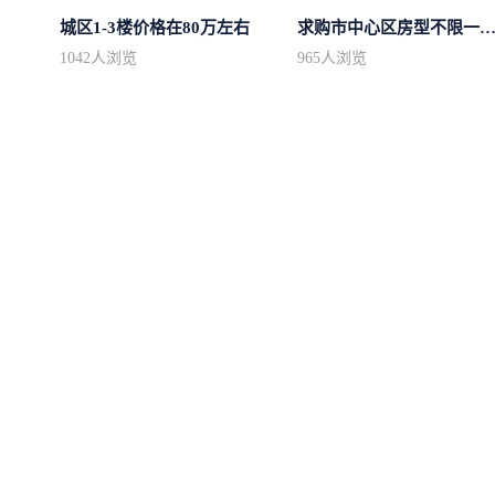
城区1-3楼价格在80万左右
求购市中心区房型不限一室一厅一卫简.
1042
人浏览
965
人浏览