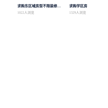
求购东区域房型不限装修不限
求购学区房
1022
人浏览
1329
人浏览